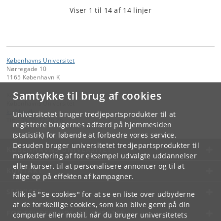
Viser 1 til 14 af 14 linjer
Københavns Universitet
Nørregade 10
1165 København K
Samtykke til brug af cookies
Kontakt:
Københavns Universitet
ku
@
ku
.
dk
Universitetet bruger tredjepartsprodukter til at
Tlf:
+45 35 32 26 26
registrere brugernes adfærd på hjemmesiden
(statistik) for løbende at forbedre vores service.
Desuden bruger universitetet tredjepartsprodukter til
KØBENHAVNS UNIVERSITET
markedsføring af for eksempel udvalgte uddannelser
eller kurser, til at personalisere annoncer og til at
KONTAKT
følge op på effekten af kampagner.
SERVICES
Klik på "Se cookies" for at se en liste over udbyderne
af de forskellige cookies, som kan blive gemt på din
FOR STUDERENDE OG ANSATTE
computer eller mobil, når du bruger universitetets