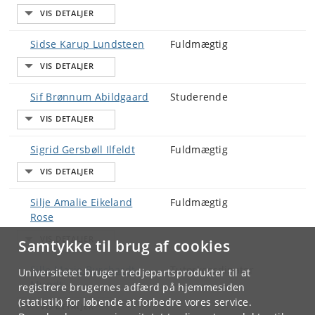
Sidse Karup Lundsteen
Fuldmægtig
Sif Brønnum Abildgaard
Studerende
Sigrid Gersbøll Ilfeldt
Fuldmægtig
Silje Amalie Eikeland
Fuldmægtig
Rose
Samtykke til brug af cookies
Sille Marie Burchardt
Tutorkoordinator
Universitetet bruger tredjepartsprodukter til at
Mundt
registrere brugernes adfærd på hjemmesiden
(statistik) for løbende at forbedre vores service.