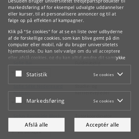
Desuden bruger universitetet tredjepartsprodukter til
markedsføring af for eksempel udvalgte uddannelser
Simone Lykke Sørensen
Studerende
eller kurser, til at personalisere annoncer og til at
følge op på effekten af kampagner.
Klik på "Se cookies" for at se en liste over udbyderne
Sinus Zacharias Sværke
Tutorkoordinator
af de forskellige cookies, som kan blive gemt på din
Hansen
computer eller mobil, når du bruger universitetets
hjemmeside. Du kan selv vælge om du vil acceptere
eller afslå cookies, og du kan altid ændre dit samtykke
Sofie Bai
Fuldmægtig
under
Cookie- og privatlivspolitik
som du finder i
bunden af hver side.
Acceptér eller afslå
Statistik
Se cookies
Googles privatlivspolitik
Sofie Silke Nedergaard
Studie- og
Nielsen
karrierevejleder
Acceptér eller afslå
Markedsføring
Se cookies
Sofus Ravnkilde Bloch
Tutorkoordinator
Jensen
Afslå alle
Acceptér alle