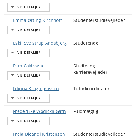
Emma Ørting Kirchhoff
Studenterstudievejleder
Eskil Sveistrup Andsbjerg
Studerende
Esra Cakiroglu
Studie- og
karrierevejleder
Filippa Krogh Jønsson
Tutorkoordinator
Frederikke Wodickh Gath
Fuldmægtig
Freja Dicandi Kristensen
Studenterstudievejleder