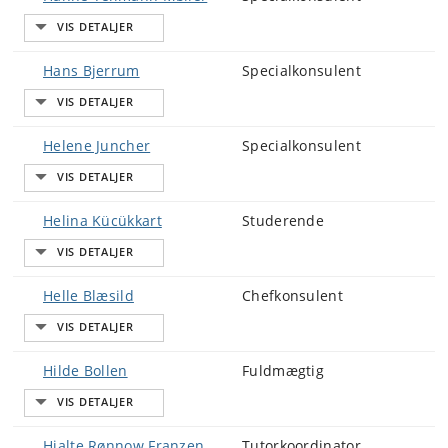
Hans Bjerrum
Specialkonsulent
Helene Juncher
Specialkonsulent
Helina Kücükkart
Studerende
Helle Blæsild
Chefkonsulent
Hilde Bollen
Fuldmægtig
Hjalte Rønnow Franzen
Tutorkoordinator