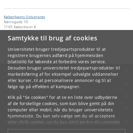
Københavns Universitet
Nørregade 10
1165 København K
Samtykke til brug af cookies
Kontakt:
Københavns Universitet
ku
@
ku
.
dk
Universitetet bruger tredjepartsprodukter til at
Tlf:
+45 35 32 26 26
registrere brugernes adfærd på hjemmesiden
(statistik) for løbende at forbedre vores service.
Desuden bruger universitetet tredjepartsprodukter til
KØBENHAVNS UNIVERSITET
markedsføring af for eksempel udvalgte uddannelser
eller kurser, til at personalisere annoncer og til at
KONTAKT
følge op på effekten af kampagner.
SERVICES
Klik på "Se cookies" for at se en liste over udbyderne
af de forskellige cookies, som kan blive gemt på din
FOR STUDERENDE OG ANSATTE
computer eller mobil, når du bruger universitetets
hjemmeside. Du kan selv vælge om du vil acceptere
JOB OG KARRIERE
eller afslå cookies, og du kan altid ændre dit samtykke
under
Cookie- og privatlivspolitik
som du finder i