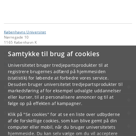
Københavns Universitet
Nørregade 10
1165 København K
Samtykke til brug af cookies
Kontakt:
Københavns Universitet
ku
@
ku
.
dk
Universitetet bruger tredjepartsprodukter til at
Tlf:
+45 35 32 26 26
registrere brugernes adfærd på hjemmesiden
(statistik) for løbende at forbedre vores service.
Desuden bruger universitetet tredjepartsprodukter til
KØBENHAVNS UNIVERSITET
markedsføring af for eksempel udvalgte uddannelser
eller kurser, til at personalisere annoncer og til at
KONTAKT
følge op på effekten af kampagner.
SERVICES
Klik på "Se cookies" for at se en liste over udbyderne
af de forskellige cookies, som kan blive gemt på din
FOR STUDERENDE OG ANSATTE
computer eller mobil, når du bruger universitetets
hjemmeside. Du kan selv vælge om du vil acceptere