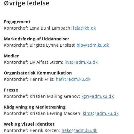
Øvrige ledelse
Engagement
Kontorchef:
Lena Buhl Lambach:
lela@kb.dk
Markedsføring af Uddannelser
Kontorchef: Birgitte Lyhne Broksø:
blb@adm.ku.dk
Medier
Kontorchef: Liv Alfast Strøm:
liva@adm.ku.dk
Organisatorisk Kommunikation
Kontorchef: Henrik Friis:
hefr@adm.ku.dk
Presse
Kontorchef: Kristian Malling Granov:
kgr@adm.ku.dk
Rådgivning og Medietræning
Kontorchef: Kristian Levring Madsen:
klma@adm.ku.dk
Web og Visuel Identitet
Kontorchef: Henrik Korzen:
heko@adm.ku.dk