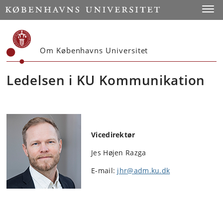
Start
Toggl
Om Københavns Universitet
Ledelsen i KU Kommunikation
Vicedirektør
Jes Højen Razga
E-mail:
jhr@adm.ku.dk