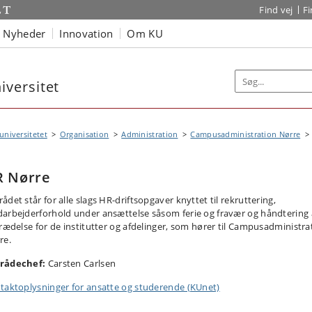
Find vej
F
Nyheder
Innovation
Om KU
versitet
niversitetet
Organisation
Administration
Campusadministration Nørre
R Nørre
det står for alle slags HR-driftsopgaver knyttet til rekruttering,
arbejderforhold under ansættelse såsom ferie og fravær og håndtering 
trædelse for de institutter og afdelinger, som hører til Campusadministra
re.
rådechef:
Carsten Carlsen
taktoplysninger for ansatte og studerende (KUnet)