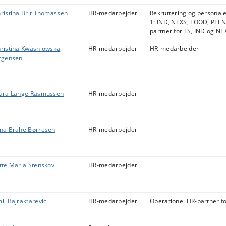
ristina Brit Thomassen
HR-medarbejder
Rekruttering og personal
1: IND, NEXS, FOOD, PLEN
partner for FS, IND og NE
ristina Kwasniowska
HR-medarbejder
HR-medarbejder
rgensen
ara Lange Rasmussen
HR-medarbejder
na Brahe Børresen
HR-medarbejder
tte Maria Stenskov
HR-medarbejder
il Bajraktarevic
HR-medarbejder
Operationel HR-partner f