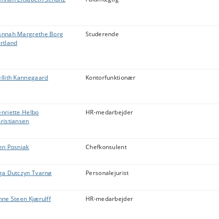
nnah Margrethe Borg
Studerende
rtland
llith Kannegaard
Kontorfunktionær
nriette Helbo
HR-medarbejder
ristiansen
en Posniak
Chefkonsulent
ga Dutczyn Tvarnø
Personalejurist
nne Steen Kjærulff
HR-medarbejder