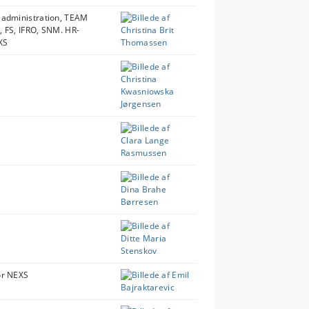
eadministration, TEAM
, FS, IFRO, SNM. HR-
XS
or NEXS