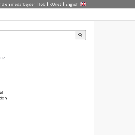
ind en medarbejder
Job
KUnet
English
HR
af
tion