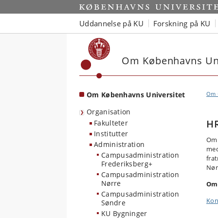
Start
Uddannelse på KU
Forskning på KU
Om Københavns Uni
Om Københavns Universitet
Om u
Organisation
H
Fakulteter
Institutter
Områ
Administration
med
Campusadministration
fra
Frederiksberg+
Nør
Campusadministration
Nørre
Om
Campusadministration
Kon
Søndre
KU Bygninger