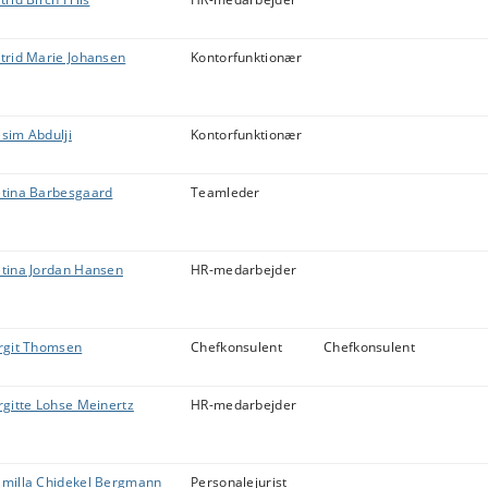
trid Marie Johansen
Kontorfunktionær
sim Abdulji
Kontorfunktionær
tina Barbesgaard
Teamleder
tina Jordan Hansen
HR-medarbejder
rgit Thomsen
Chefkonsulent
Chefkonsulent
rgitte Lohse Meinertz
HR-medarbejder
milla Chidekel Bergmann
Personalejurist