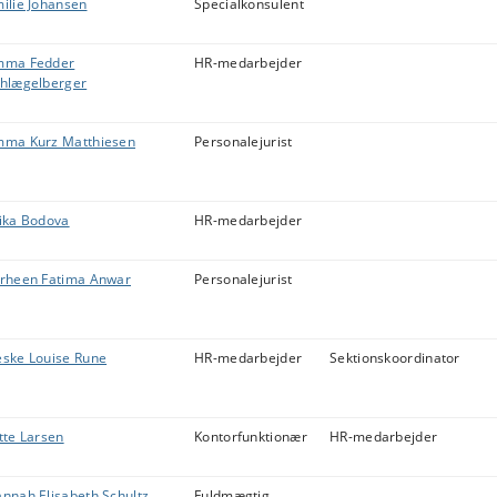
ilie Johansen
Specialkonsulent
mma Fedder
HR-medarbejder
hlægelberger
ma Kurz Matthiesen
Personalejurist
ika Bodova
HR-medarbejder
rheen Fatima Anwar
Personalejurist
ske Louise Rune
HR-medarbejder
Sektionskoordinator
tte Larsen
Kontorfunktionær
HR-medarbejder
nnah Elisabeth Schultz
Fuldmægtig