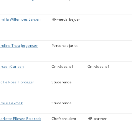
milla Willemoes Larsen
HR-medarbejder
roline Thea Jørgensen
Personalejurist
rsten Carlsen
Områdechef
Områdechef
cilie Rosa Fjordager
Studerende
mile Cakmak
Studerende
arlotte Ellesøe Etzerodt
Chefkonsulent
HR-partner