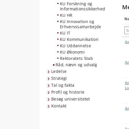
KU Forskning og
Me
Informationssikkerhed
KU HR
N
KU Innovation og
Erhvervssamarbejde
Sø
KU IT
KU Kommunikation
Am
KU Uddannelse
KU Økonomi
Rektoratets Stab
An
Råd, nævn og udvalg
Ledelse
Strategi
An
Tal og fakta
Li
Profil og historie
Besøg universitetet
Kontakt
An
As