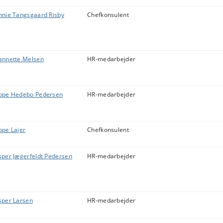
nnie Tangsgaard Risby
Chefkonsulent
annette Melsen
HR-medarbejder
ppe Hedebo Pedersen
HR-medarbejder
ppe Lajer
Chefkonsulent
sper Jægerfeldt Pedersen
HR-medarbejder
sper Larsen
HR-medarbejder